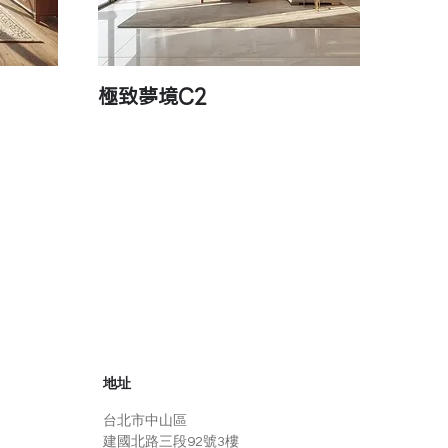
極致夢境C2
快速瀏覽
​地址
​台北市中山區
建國北路三段92號3樓