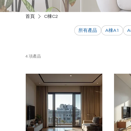
首頁
C棟C2
所有產品
A棟A1
A
4 項產品