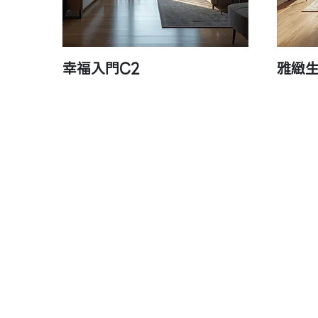
幸福入門C2
雅緻生
快速瀏覽